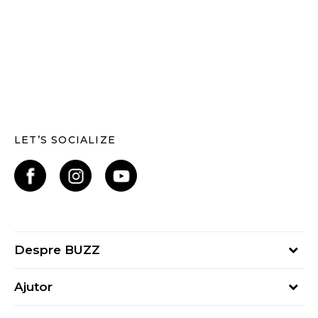
LET’S SOCIALIZE
Despre BUZZ
Despre noi
Ajutor
Hai în echipa noastră
Întrebări frecvente
Contact