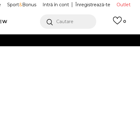
e
Sport
&
Bonus
Intră în cont
Înregistrează-te
Outlet
REW
Cautare
0
erCard!
cu Klarna
VEZI MAI MULT
fi Sport Sky
BQ7197-003