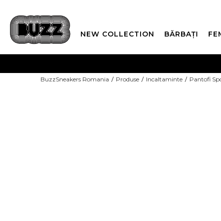
NEW COLLECTION
BĂRBAȚI
FE
PLATA
BuzzSneakers Romania
Produse
Incaltaminte
Pantofi Sp
CUMPĂRĂ ACUM, PLAT
-10% COD NIKE