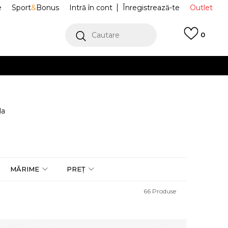
e
Sport
&
Bonus
Intră în cont
Înregistrează-te
Outlet
Cautare
0
erCard!
cu Klarna
VEZI MAI MULT
la
MĂRIME
PREȚ
66
Produse