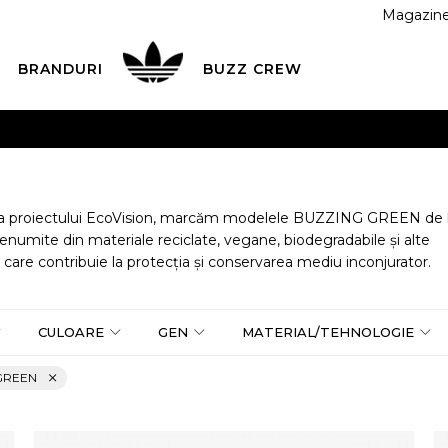
Magazin
BRANDURI
BUZZ CREW
 CU CARDUL
Plateste in siguranta cu cardul Visa sau Mast
ESTE MAI TÂRZIU
3 rate fără dobândă fără card de credit 
 a proiectului EcoVision, marcăm modelele BUZZING GREEN de 
renumite din materiale reciclate, vegane, biodegradabile și alte
 care contribuie la protecția și conservarea mediu inconjurator.
CULOARE
GEN
MATERIAL/TEHNOLOGIE
 GREEN