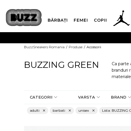
BĂRBAȚI
FEMEI
COPII
PLATA
BuzzSneakers Romania
Produse
Accesorii
CUMPĂRĂ ACUM, PLAT
BUZZING GREEN
Ca parte
branduri 
materiale
CATEGORII
VARSTA
BRAND
adulti
barbati
unisex
Lista: BUZZING