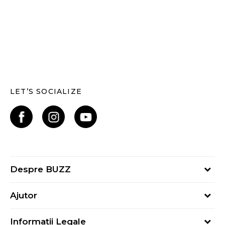
LET’S SOCIALIZE
Despre BUZZ
Despre noi
Ajutor
Hai în echipa noastră
Întrebări frecvente
Contact
Informații Legale