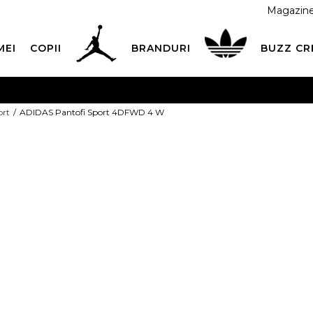
Magazin
MEI
COPII
BRANDURI
BUZZ C
 CU CARDUL
Plateste in siguranta cu cardul Visa sau Mast
ort
ADIDAS Pantofi Sport 4DFWD 4 W
ESTE MAI TÂRZIU
3 rate fără dobândă fără card de credit 
ADIDAS Panto
4DFWD 4 W
1.099,99
RON
PR:
1.099,99
RON
PRDP:
1.099,99
RON