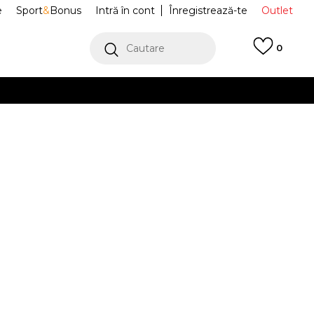
e
Sport
&
Bonus
Intră în cont
Înregistrează-te
Outlet
Cautare
0
erCard!
cu Klarna
VEZI MAI MULT
fi Sport Air
FQ7940-202
Alertă preț redus