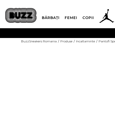
BĂRBAȚI
FEMEI
COPII
PLATA
BuzzSneakers Romania
Produse
Incaltaminte
Pantofi Sp
CUMPĂRĂ ACUM, PLAT
-10% COD NIKE