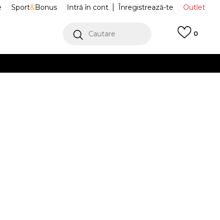
e
Sport
&
Bonus
Intră în cont
Înregistrează-te
Outlet
Cautare
0
erCard!
cu Klarna
VEZI MAI MULT
fi Sport
FQ3950-008
e Low
Alertă preț redus