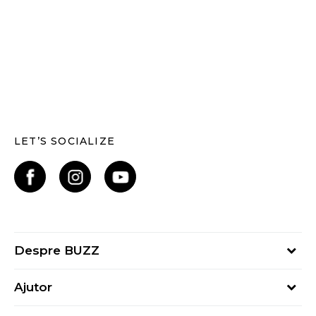
LET’S SOCIALIZE
Despre BUZZ
Despre noi
Ajutor
Hai în echipa noastră
Întrebări frecvente