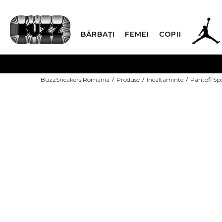
BĂRBAȚI
FEMEI
COPII
PLATA
BuzzSneakers Romania
Produse
Incaltaminte
Pantofi Sp
CUMPĂRĂ ACUM, PLAT