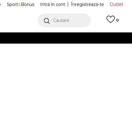
e
Sport
&
Bonus
Intră în cont
Înregistrează-te
Outlet
Cautare
0
erCard!
cu Klarna
VEZI MAI MULT
 Sport Mayze
381983-02
Alertă preț redus