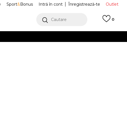
e
Sport
&
Bonus
Intră în cont
Înregistrează-te
Outlet
Cautare
0
erCard!
cu Klarna
VEZI MAI MULT
Sport Inverse
401754-01
lth
Alertă preț redus