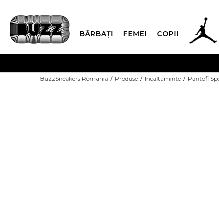
BĂRBAȚI
FEMEI
COPII
PLATA
BuzzSneakers Romania
Produse
Incaltaminte
Pantofi Sp
CUMPĂRĂ ACUM, PLAT