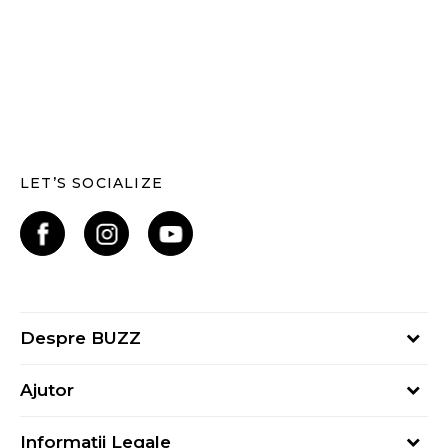
LET’S SOCIALIZE
Despre BUZZ
Despre noi
Ajutor
Hai în echipa noastră
Întrebări frecvente
Contact
Informații Legale