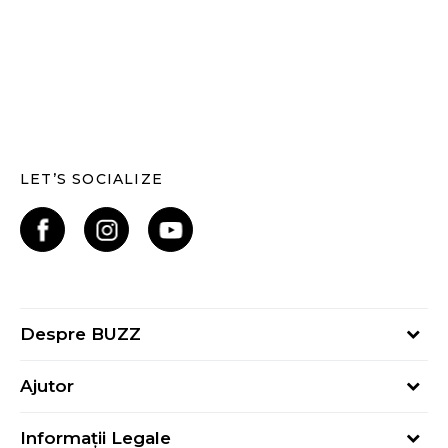
LET’S SOCIALIZE
Despre BUZZ
Despre noi
Ajutor
Hai în echipa noastră
Întrebări frecvente
Contact
Informații Legale