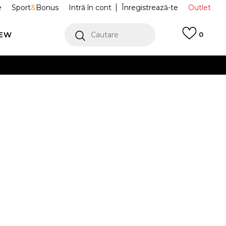
e
Sport
&
Bonus
Intră în cont
Înregistrează-te
Outlet
REW
Cautare
0
erCard!
cu Klarna
VEZI MAI MULT
Sport W AIR
HV4406-400
 TREND RM
Alertă preț redus