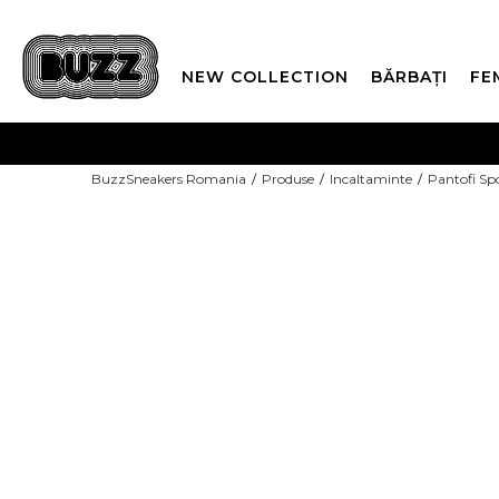
NEW COLLECTION
BĂRBAȚI
FE
PLATA
BuzzSneakers Romania
Produse
Incaltaminte
Pantofi Sp
CUMPĂRĂ ACUM, PLAT
-20% COD NIKE