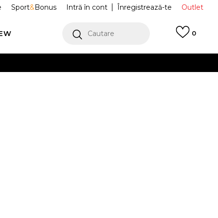
e
Sport
&
Bonus
Intră în cont
Înregistrează-te
Outlet
REW
Cautare
0
erCard!
cu Klarna
VEZI MAI MULT
fi Sport
FQ3950-007
e Low
Alertă preț redus