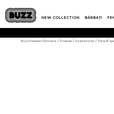
NEW COLLECTION
BĂRBAȚI
FE
PLATA
BuzzSneakers Romania
Produse
Incaltaminte
Pantofi Sp
CUMPĂRĂ ACUM, PLAT