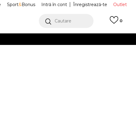
e
Sport
&
Bonus
Intră în cont
Înregistrează-te
Outlet
Cautare
0
erCard!
cu Klarna
VEZI MAI MULT
fi Sport Samba
JQ5874
Alertă preț redus