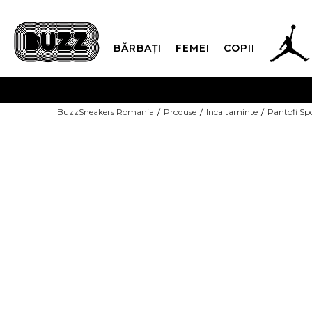
BĂRBAȚI
FEMEI
COPII
PLATA
BuzzSneakers Romania
Produse
Incaltaminte
Pantofi Sp
CUMPĂRĂ ACUM, PLAT