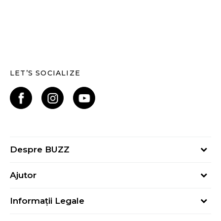
LET’S SOCIALIZE
Despre BUZZ
Despre noi
Ajutor
Hai în echipa noastră
Întrebări frecvente
Contact
Informații Legale
Cum cumpăr
Magazine
Termeni și Condiții