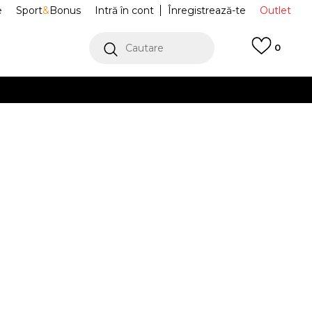
e
Sport
&
Bonus
Intră în cont
Înregistrează-te
Outlet
Cautare
0
erCard!
cu Klarna
VEZI MAI MULT
fi Sport
KI6678
ial
Alertă preț redus