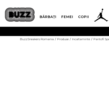
BĂRBAȚI
FEMEI
COPII
PLATA
BuzzSneakers Romania
Produse
Incaltaminte
Pantofi Sp
CUMPĂRĂ ACUM, PLAT