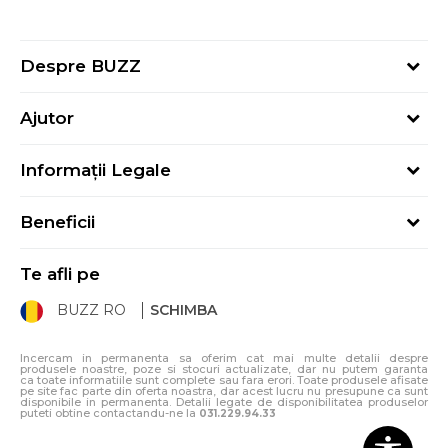
Despre BUZZ
Despre noi
Ajutor
Hai în echipa noastră
Întrebări frecvente
Contact
Informații Legale
Cum cumpăr
Magazine
Termeni și Condiții
Cum mă înregistrez
Blog
Beneficii
Politica de Confidențialitate
Retur
Sport&Bonus - Detalii
Politica Cookie
Starea comenzii
Te afli pe
Sport&Bonus - Regulament
ANPC
Procedura de retur
BUZZ RO
SCHIMBA
Card Cadou
ANPC – SAL
Condiții de livrare
Klarna - 3 rate fără dobândă
Incercam in permanenta sa oferim cat mai multe detalii despre
produsele noastre, poze si stocuri actualizate, dar nu putem garanta
ca toate informatiile sunt complete sau fara erori. Toate produsele afisate
pe site fac parte din oferta noastra, dar acest lucru nu presupune ca sunt
disponibile in permanenta. Detalii legate de disponibilitatea produselor
puteti obtine contactandu-ne la
031.229.94.33