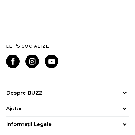
LET’S SOCIALIZE
Despre BUZZ
Despre noi
Ajutor
Hai în echipa noastră
Întrebări frecvente
Contact
Informații Legale
Cum cumpăr
Magazine