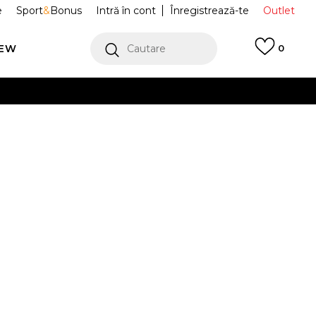
e
Sport
&
Bonus
Intră în cont
Înregistrează-te
Outlet
REW
Cautare
0
erCard!
cu Klarna
VEZI MAI MULT
i Adifom Stan
IE0478
Alertă preț redus