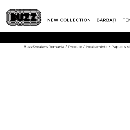
NEW COLLECTION
BĂRBAȚI
FE
PLATA
BuzzSneakers Romania
Produse
Incaltaminte
Papuci si s
CUMPĂRĂ ACUM, PLAT