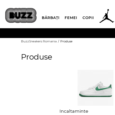
BĂRBAȚI
FEMEI
COPII
PLATA
BuzzSneakers Romania
Produse
CUMPĂRĂ ACUM, PLAT
Produse
Incaltaminte