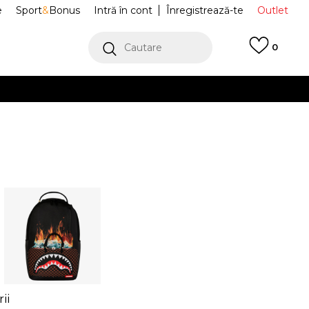
e
Sport
&
Bonus
Intră în cont
Înregistrează-te
Outlet
Cautare
0
erCard!
cu Klarna
VEZI MAI MULT
ii