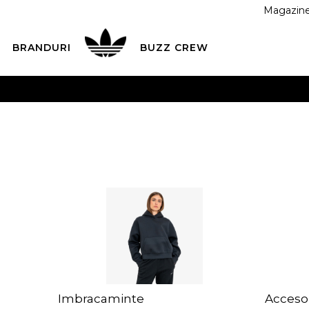
Magazin
BRANDURI
BUZZ CREW
 CU CARDUL
Plateste in siguranta cu cardul Visa sau Mast
ESTE MAI TÂRZIU
3 rate fără dobândă fără card de credit 
Imbracaminte
Accesor