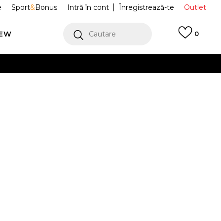
e
Sport
&
Bonus
Intră în cont
Înregistrează-te
Outlet
REW
Cautare
0
erCard!
cu Klarna
VEZI MAI MULT
 W NIKE CALM
DX4816-202
Alertă preț redus