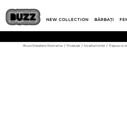
NEW COLLECTION
BĂRBAȚI
FE
PLATA
BuzzSneakers Romania
Produse
Incaltaminte
Papuci si s
CUMPĂRĂ ACUM, PLAT