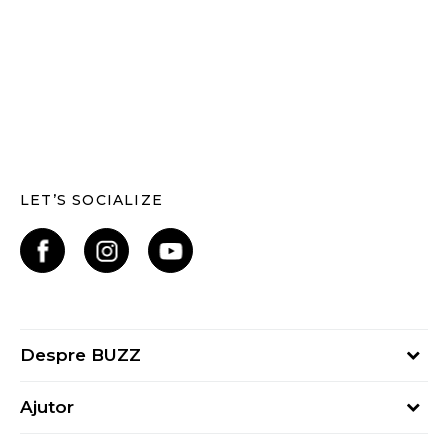
LET’S SOCIALIZE
Despre BUZZ
Despre noi
Ajutor
Hai în echipa noastră
Întrebări frecvente