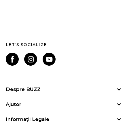
LET’S SOCIALIZE
Despre BUZZ
Despre noi
Ajutor
Hai în echipa noastră
Întrebări frecvente
Contact
Informații Legale
Cum cumpăr
Magazine