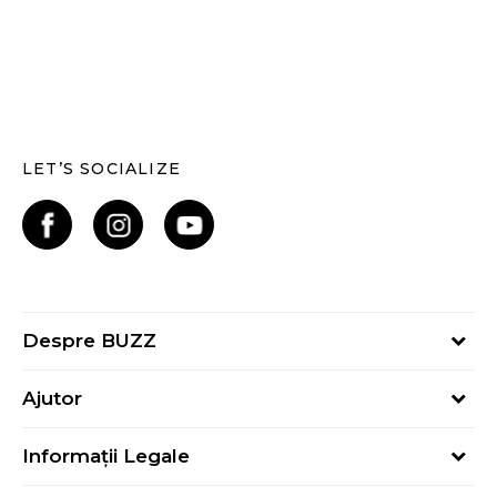
LET’S SOCIALIZE
Despre BUZZ
Despre noi
Ajutor
Hai în echipa noastră
Întrebări frecvente
Contact
Informații Legale
Cum cumpăr
Magazine