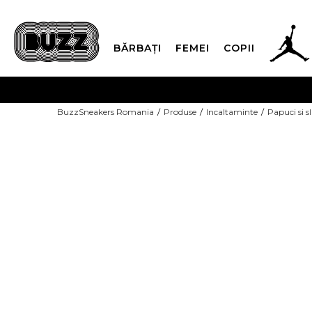
BĂRBAȚI
FEMEI
COPII
PLATA
BuzzSneakers Romania
Produse
Incaltaminte
Papuci si s
CUMPĂRĂ ACUM, PLAT