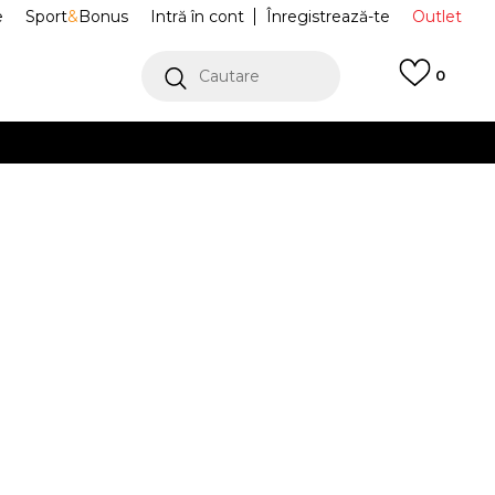
e
Sport
&
Bonus
Intră în cont
Înregistrează-te
Outlet
Cautare
0
erCard!
cu Klarna
VEZI MAI MULT
ci ADILETTE
ID8501
IDES
Alertă preț redus
39
7
40.5
8
42
9
43
10
44.5