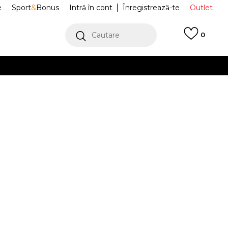
e
Sport
&
Bonus
Intră în cont
Înregistrează-te
Outlet
Cautare
0
erCard!
cu Klarna
VEZI MAI MULT
ci PURECHILL
KI0057
Alertă preț redus