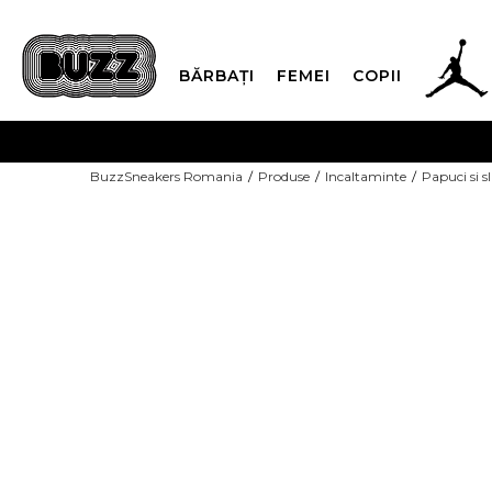
BĂRBAȚI
FEMEI
COPII
PLATA
BuzzSneakers Romania
Produse
Incaltaminte
Papuci si s
CUMPĂRĂ ACUM, PLAT