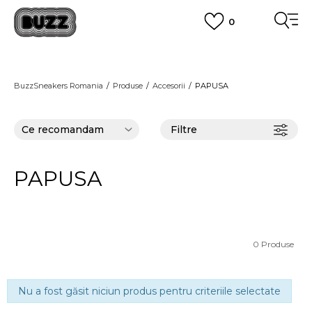
0
PLATA CU CARDUL
Plateste in siguranta cu cardul Visa sau MasterCard!
CUMPĂRĂ ACUM, PLATESTE MAI TÂRZIU
3 rate fără dobândă fără card de credit cu Klarna
BuzzSneakers Romania
Produse
Accesorii
PAPUSA
VEZI MAI MULT
Filtre
PAPUSA
0
Produse
Nu a fost găsit niciun produs pentru criteriile selectate