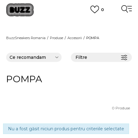
0
PLATA CU CARDUL
Plateste in siguranta cu cardul Visa sau MasterCard!
CUMPĂRĂ ACUM, PLATESTE MAI TÂRZIU
3 rate fără dobândă fără card de credit cu Klarna
BuzzSneakers Romania
Produse
Accesorii
POMPA
VEZI MAI MULT
Filtre
POMPA
0
Produse
Nu a fost găsit niciun produs pentru criteriile selectate