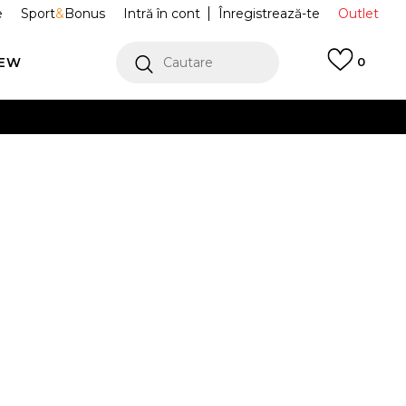
e
Sport
&
Bonus
Intră în cont
Înregistrează-te
Outlet
REW
Cautare
0
erCard!
cu Klarna
VEZI MAI MULT
acuri Backpack
MA9185-023
Alertă preț redus