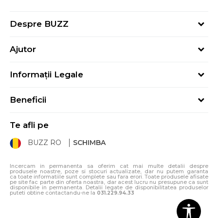
Despre BUZZ
Despre noi
Ajutor
Hai în echipa noastră
Întrebări frecvente
Contact
Informații Legale
Cum cumpăr
Magazine
Termeni și Condiții
Cum mă înregistrez
Blog
Beneficii
Politica de Confidențialitate
Retur
Sport&Bonus - Detalii
Politica Cookie
Starea comenzii
Te afli pe
Sport&Bonus - Regulament
ANPC
Procedura de retur
BUZZ RO
SCHIMBA
Card Cadou
ANPC – SAL
Condiții de livrare
Klarna - 3 rate fără dobândă
Incercam in permanenta sa oferim cat mai multe detalii despre
produsele noastre, poze si stocuri actualizate, dar nu putem garanta
ca toate informatiile sunt complete sau fara erori. Toate produsele afisate
pe site fac parte din oferta noastra, dar acest lucru nu presupune ca sunt
disponibile in permanenta. Detalii legate de disponibilitatea produselor
puteti obtine contactandu-ne la
031.229.94.33