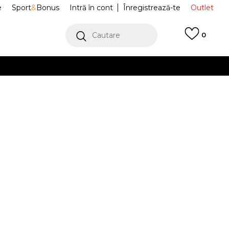
e
Sport
&
Bonus
Intră în cont
Înregistrează-te
Outlet
Cautare
0
erCard!
cu Klarna
VEZI MAI MULT
ca New York
60595422
Alertă preț redus