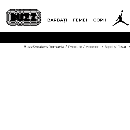
BĂRBAȚI
FEMEI
COPII
PLATA
BuzzSneakers Romania
Produse
Accesorii
Sepci și Fesuri
CUMPĂRĂ ACUM, PLAT