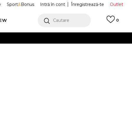
e
Sport
&
Bonus
Intră în cont
Înregistrează-te
Outlet
REW
Cautare
0
erCard!
cu Klarna
VEZI MAI MULT
ACE Sapca
NF0A7WHAJK31