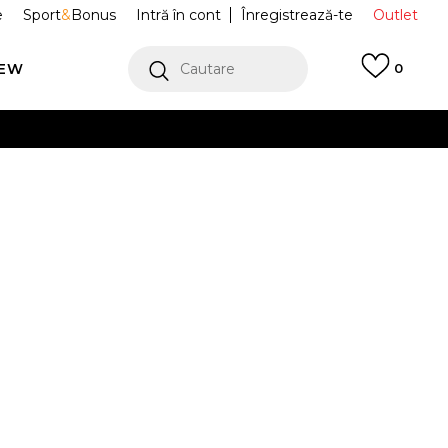
e
Sport
&
Bonus
Intră în cont
Înregistrează-te
Outlet
REW
Cautare
0
erCard!
cu Klarna
VEZI MAI MULT
ADIDAS
ADIDAS Pantaloni de trening
GRAPHICS CAMO
PRET SPECIAL
163,23
RON