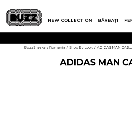
NEW COLLECTION
BĂRBAȚI
FE
PLATA
BuzzSneakers Romania
Shop By Look
ADIDAS MAN CASU
CUMPĂRĂ ACUM, PLAT
ADIDAS MAN C