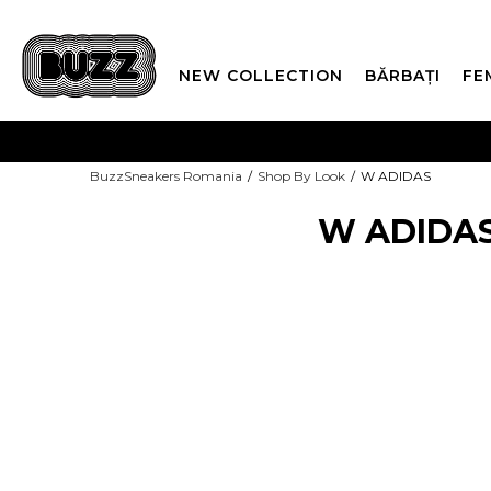
NEW COLLECTION
BĂRBAȚI
FE
PLATA
BuzzSneakers Romania
Shop By Look
W ADIDAS
CUMPĂRĂ ACUM, PLAT
W ADIDA