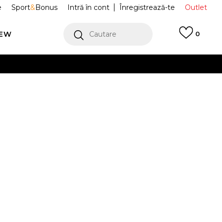
e
Sport
&
Bonus
Intră în cont
Înregistrează-te
Outlet
REW
Cautare
0
erCard!
cu Klarna
VEZI MAI MULT
ADIDAS
ADIDAS Tricouri Trefoil Tee
PRET SPECIAL
81,64
RON