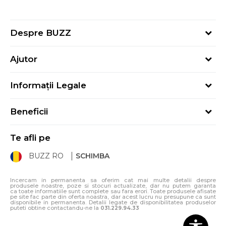
Despre BUZZ
Despre noi
Ajutor
Hai în echipa noastră
Întrebări frecvente
Contact
Informații Legale
Cum cumpăr
Magazine
Termeni și Condiții
Cum mă înregistrez
Blog
Beneficii
Politica de Confidențialitate
Retur
Sport&Bonus - Detalii
Politica Cookie
Starea comenzii
Te afli pe
Sport&Bonus - Regulament
ANPC
Procedura de retur
BUZZ RO
SCHIMBA
Card Cadou
ANPC – SAL
Condiții de livrare
Klarna - 3 rate fără dobândă
Incercam in permanenta sa oferim cat mai multe detalii despre
produsele noastre, poze si stocuri actualizate, dar nu putem garanta
ca toate informatiile sunt complete sau fara erori. Toate produsele afisate
pe site fac parte din oferta noastra, dar acest lucru nu presupune ca sunt
disponibile in permanenta. Detalii legate de disponibilitatea produselor
puteti obtine contactandu-ne la
031.229.94.33