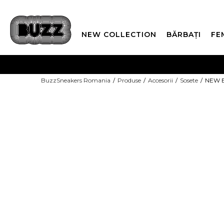
NEW COLLECTION
BĂRBAȚI
FE
PLATA
BuzzSneakers Romania
Produse
Accesorii
Sosete
NEW B
CUMPĂRĂ ACUM, PLAT