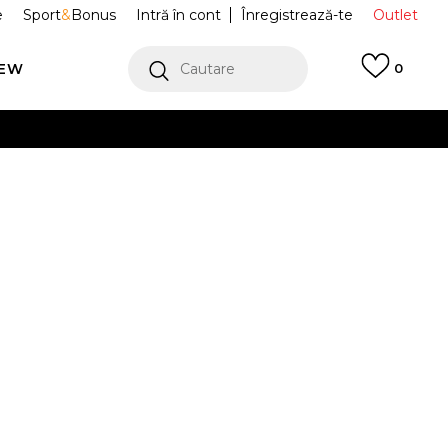
e
Sport
&
Bonus
Intră în cont
Înregistrează-te
Outlet
REW
Cautare
0
erCard!
cu Klarna
VEZI MAI MULT
 Sosete
LAS51243-SST
pe
Alertă preț redus