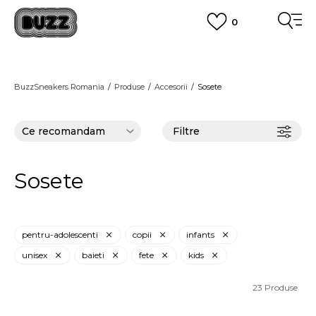
0
PLATA CU CARDUL
Plateste in siguranta cu cardul Visa sau MasterCard!
CUMPĂRĂ ACUM, PLATESTE MAI TÂRZIU
3 rate fără dobândă fără card de credit cu Klarna
BuzzSneakers Romania
Produse
Accesorii
Sosete
VEZI MAI MULT
Filtre
Sosete
pentru-adolescenti
copii
infants
unisex
baieti
fete
kids
23
Produse