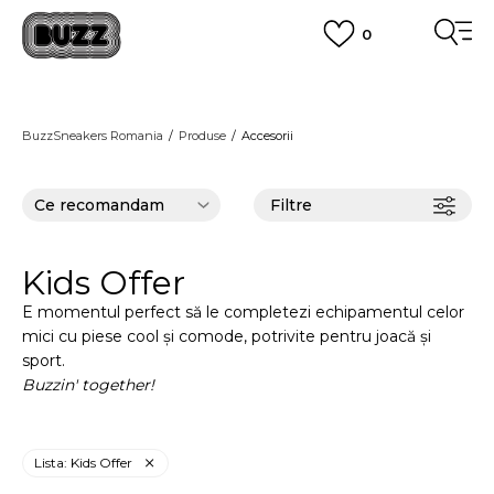
0
PLATA CU CARDUL
Plateste in siguranta cu cardul Visa sau MasterCard!
CUMPĂRĂ ACUM, PLATESTE MAI TÂRZIU
3 rate fără dobândă fără card de credit cu Klarna
BuzzSneakers Romania
Produse
Accesorii
VEZI MAI MULT
Filtre
Kids Offer
E momentul perfect să le completezi echipamentul celor
mici cu piese cool și comode, potrivite pentru joacă și
sport.
Buzzin' together!
Lista: Kids Offer