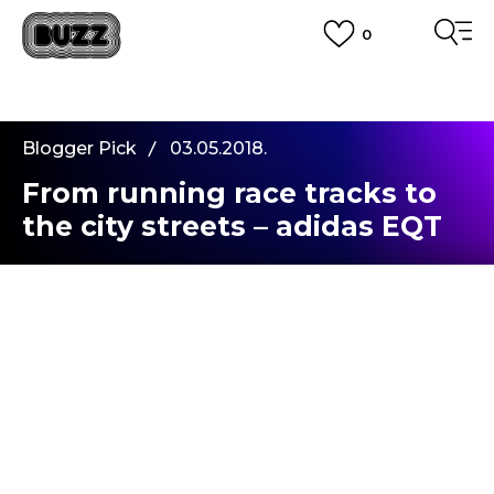
0
PLATA CU CARDUL
Plateste in siguranta cu cardul Visa sau MasterCard!
CUMPĂRĂ ACUM, PLATESTE MAI TÂRZIU
3 rate fără dobândă fără card de credit cu Klarna
Blogger Pick
03.05.2018.
VEZI MAI MULT
From running race tracks to
the city streets – adidas EQT
Racing ADV
Initial, in anii ’90, Adidas EQT Racing a fost
conceput ca un sneaker de alergare. Designul
siluetei EQT era focusat pe performanta si pe
eliminarea a ceea ce nu era necesar. Acum,
adidas EQT Racing ADV
are un design
minimalist si futurist, ideal pentru un street look
sofisticat.