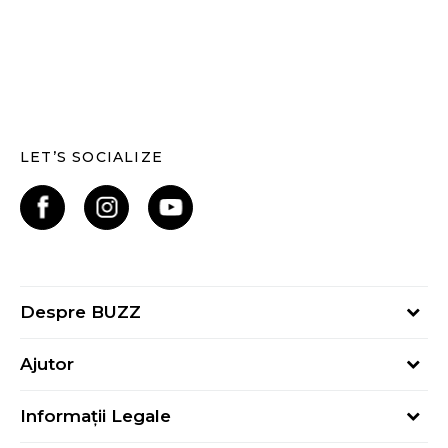
LET’S SOCIALIZE
Despre BUZZ
Despre noi
Ajutor
Hai în echipa noastră
Întrebări frecvente
Contact
Informații Legale
Cum cumpăr
Magazine