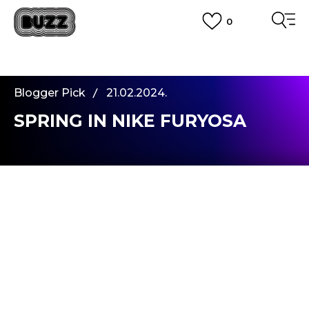
0
PLATA CU CARDUL
Plateste in siguranta cu cardul Visa sau MasterCard!
CUMPĂRĂ ACUM, PLATESTE MAI TÂRZIU
3 rate fără dobândă fără card de credit cu Klarna
Blogger Pick
21.02.2024.
VEZI MAI MULT
SPRING IN NIKE FURYOSA
Salutare tuturor,
Am revenit să vă prezint un nou model de
sneakerși de la Buzz, și de data aceasta sunt
sneakerșii
Air Max Furyosa
. Sunt sneakerși de
lifestyle pentru femei, inspirați de pantofii de