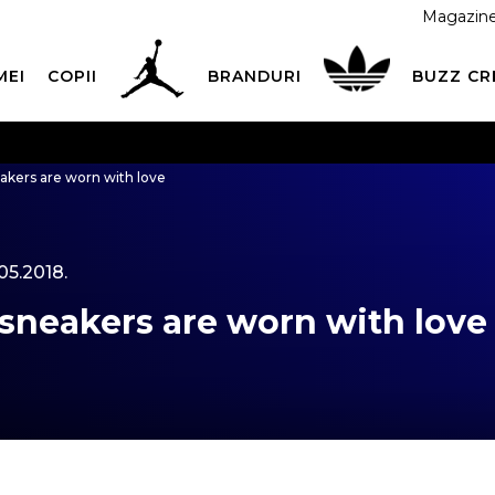
Magazin
MEI
COPII
BRANDURI
BUZZ C
 CU CARDUL
Plateste in siguranta cu cardul Visa sau Mast
akers are worn with love
ESTE MAI TÂRZIU
3 rate fără dobândă fără card de credit 
.05.2018.
sneakers are worn with love