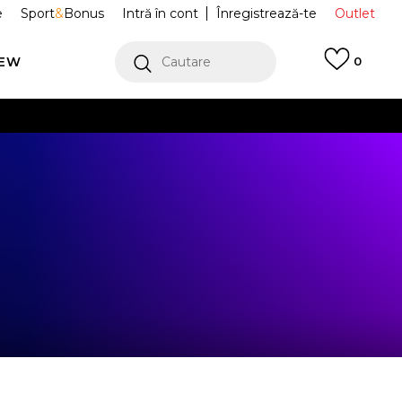
e
Sport
&
Bonus
Intră în cont
Înregistrează-te
Outlet
REW
Cautare
0
erCard!
cu Klarna
VEZI MAI MULT