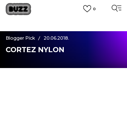
0
PLATA CU CARDUL
Plateste in siguranta cu cardul Visa sau MasterCard!
CUMPĂRĂ ACUM, PLATESTE MAI TÂRZIU
3 rate fără dobândă fără card de credit cu Klarna
Blogger Pick
20.06.2018.
VEZI MAI MULT
CORTEZ NYLON
Salutare!
Iata o scurta, dar foarte importanta poveste
despre unul dintre cele mai apreciate modele de
sneakersi din lume -
Cortez
.
Sneakersii
Nike Cortez
, originari din Oregon, nu
ar fi existat niciodata daca fondatorii NIKE Inc. nu