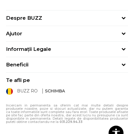
Despre BUZZ
Despre noi
Ajutor
Hai în echipa noastră
Întrebări frecvente
Contact
Informații Legale
Cum cumpăr
Magazine
Termeni și Condiții
Cum mă înregistrez
Blog
Beneficii
Politica de Confidențialitate
Retur
Sport&Bonus - Detalii
Politica Cookie
Starea comenzii
Te afli pe
Sport&Bonus - Regulament
ANPC
Procedura de retur
BUZZ RO
SCHIMBA
Card Cadou
ANPC – SAL
Condiții de livrare
Klarna - 3 rate fără dobândă
Incercam in permanenta sa oferim cat mai multe detalii despre
produsele noastre, poze si stocuri actualizate, dar nu putem garanta
ca toate informatiile sunt complete sau fara erori. Toate produsele afisate
pe site fac parte din oferta noastra, dar acest lucru nu presupune ca sunt
disponibile in permanenta. Detalii legate de disponibilitatea produselor
puteti obtine contactandu-ne la
031.229.94.33