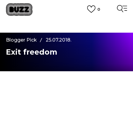
0
PLATA CU CARDUL
Plateste in siguranta cu cardul Visa sau MasterCard!
CUMPĂRĂ ACUM, PLATESTE MAI TÂRZIU
3 rate fără dobândă fără card de credit cu Klarna
Blogger Pick
25.07.2018.
VEZI MAI MULT
Exit freedom
In fiecare an, in luna iulie, orasul Novi Sad devine
un spatiu al evenimentelor urbane, unde cei mai
cunoscuti interpreti ai muzicii internationale
canta pe marile scene. Este locul unde tineri din
intreaga lume se aduna pentru a trai o
experienta cu totul aparte. Cu prilejul festivalului
acestia viziteaza cu entuziasm intregul oras. De