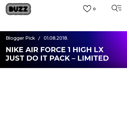
0
PLATA CU CARDUL
Plateste in siguranta cu cardul Visa sau MasterCard!
CUMPĂRĂ ACUM, PLATESTE MAI TÂRZIU
3 rate fără dobândă fără card de credit cu Klarna
Blogger Pick
01.08.2018.
VEZI MAI MULT
NIKE AIR FORCE 1 HIGH LX
JUST DO IT PACK – LIMITED
EDITION
Salutare, prieteni. Voi cum petreceti aceasta vara?
Nu-i asa ca, la fel ca si mine, ati asteptat pana
acum cu sufletul la gura lansarea noului model
Nike Air Force 1 High? Fiind un sneakerhead
declarat nu am putut evita sa nu retin sloganul
Nike Air Force 1 High LX Just Do It Pack White
Women
atunci cand acesta a fost anuntat.