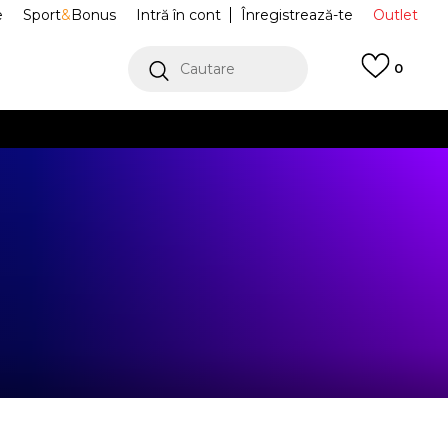
e
Sport
&
Bonus
Intră în cont
Înregistrează-te
Outlet
Cautare
0
erCard!
cu Klarna
VEZI MAI MULT