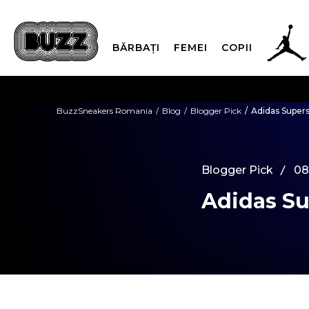
BĂRBAȚI
FEMEI
COPII
PLATA
BuzzSneakers Romania
Blog
Blogger Pick
Adidas Supers
CUMPĂRĂ ACUM, PLAT
Blogger Pick
08
Adidas Su