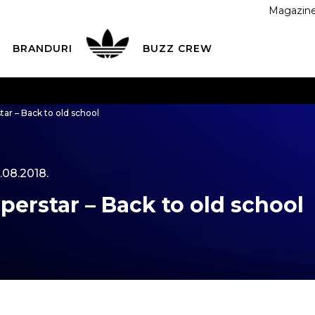
Magazin
BRANDURI
BUZZ CREW
 CU CARDUL
Plateste in siguranta cu cardul Visa sau Mast
tar – Back to old school
ESTE MAI TÂRZIU
3 rate fără dobândă fără card de credit 
.08.2018.
perstar – Back to old school