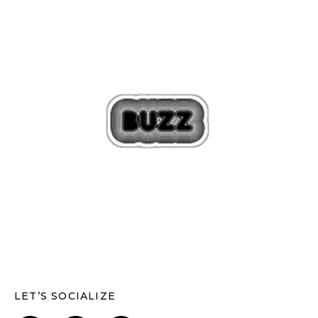
LET’S SOCIALIZE