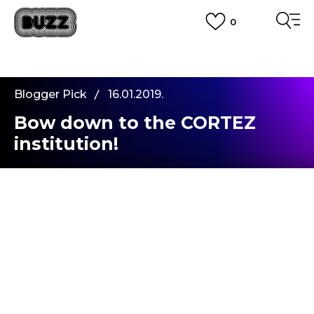
0
PLATA CU CARDUL
Plateste in siguranta cu cardul Visa sau MasterCard!
CUMPĂRĂ ACUM, PLATESTE MAI TÂRZIU
3 rate fără dobândă fără card de credit cu Klarna
Blogger Pick
16.01.2019.
VEZI MAI MULT
Bow down to the CORTEZ
institution!
Cortez
, sneakersIi de la brandul meu favorit, au
fost initial conceputi pentru alergare, dar ulterior
si-au facut loc in toate combinatiile posibile de
tinute sport, dar si in moda. In perioada Jocurilor
Olimpice din 1972,
Cortez
a facut furori si astfel, a
castigat interesul oamenilor din intreaga lume.
Cei care i-au putat pentru prima data au fost