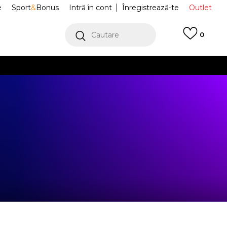
e
Sport
&
Bonus
Intră în cont
Înregistrează-te
Outlet
Cautare
0
erCard!
cu Klarna
VEZI MAI MULT