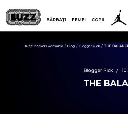
BĂRBAȚI
FEMEI
COPII
PLATA
BuzzSneakers Romania
Blog
Blogger Pick
THE BALANC
CUMPĂRĂ ACUM, PLAT
Blogger Pick
10
THE BAL