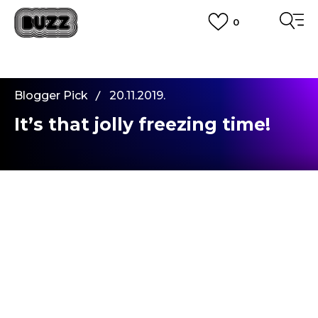
0
PLATA CU CARDUL
Plateste in siguranta cu cardul Visa sau MasterCard!
CUMPĂRĂ ACUM, PLATESTE MAI TÂRZIU
3 rate fără dobândă fără card de credit cu Klarna
Blogger Pick
20.11.2019.
VEZI MAI MULT
It’s that jolly freezing time!
Baieti si fete, se apropie! Ohhh, deja pot simti
vantul suierand rece si punand stapanire pe
orasul nostru frumos. Nu exista scenariu in care
ma voi lasa incetinit de vremea ce vine. Sunt
determinat sa am aceeasi mobilitate ca in restul
anului si pe perioada iernii, iar confortul nu este o
componenta la care sunt dispus sa renunt. Cu